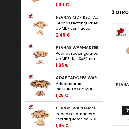
para adaptar peanas
1,00 €
clásicas de 20x20mm
3 OTRO
a Warhammer: The Old
PEANAS MDF RECTANGULARES CON HUECO
World.
Peanas rectangulares
de MDF con hueco
para imanes de
2,45 €
neodimio.
PEANAS WARMASTER
Peanas rectangulares
de MDF de 40x20mm
para Warmaster.
1,95 €
ADAPTADORES WARHAMMER: THE OLD WORLD
Adaptadores
PEANA
individuales de MDF
para peanas de
1,25 €
Warhammer: The Old
World.
PEANAS WARHAMMER THE OLD WORLD
Peanas cuadradas y
rectangulares de MDF
para Warhammer: The
1,95 €