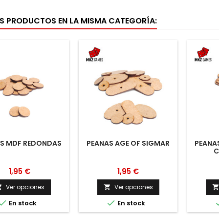
S PRODUCTOS EN LA MISMA CATEGORÍA:
S MDF REDONDAS
PEANAS AGE OF SIGMAR
PEANA
C
1,95 €
1,95 €
Ver opciones
Ver opciones




En stock
En stock