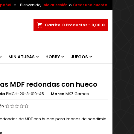

spañol
Bienvenido,
Iniciar sesión
o
Crear una cuenta
ar
Carrito
0
Productos -
0,00 €
MINIATURAS
HOBBY
JUEGOS
as MDF redondas con hueco
cia
PMCH-20-3-010-45
Marca
MKZ Games
ión
edondas de MDF con hueco para imanes de neodimio.
o