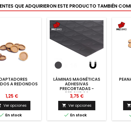
IENTES QUE ADQUIRIERON ESTE PRODUCTO TAMBIÉN CO
DAPTADORES
LÁMINAS MAGNÉTICAS
PEAN
DOS A REDONDOS
ADHESIVAS
PRECORTADAS -
REDONDOS
1,25 €
3,75 €
Ver opciones
Ver opciones




En stock
En stock