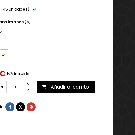
ara imanes (ø)
 €
IVA incluido
Añadir al carrito
ad

Compartir
Tuitear
Pinterest
ir