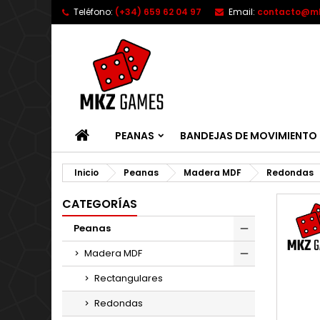
Teléfono:
(+34) 659 62 04 97
Email:
contacto@m
INICIO
PEANAS
BANDEJAS DE MOVIMIENTO
Inicio
Peanas
Madera MDF
Redondas
CATEGORÍAS
Peanas
Madera MDF
Rectangulares
Redondas