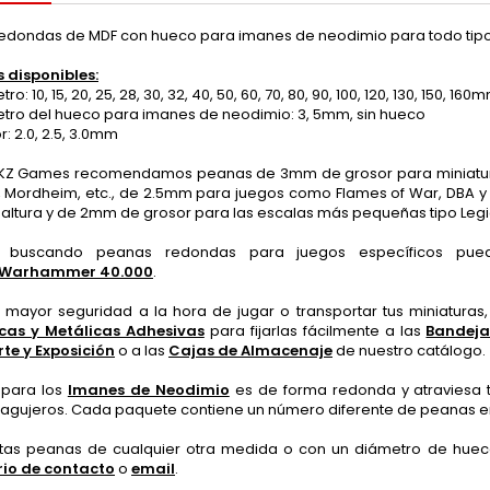
edondas de MDF con hueco para imanes de neodimio para todo tipo
 disponibles:
: 10, 15, 20, 25, 28, 30, 32, 40, 50, 60, 70, 80, 90, 100, 120, 130, 150, 160
ro del hueco para imanes de neodimio: 3, 5mm, sin hueco
 2.0, 2.5, 3.0mm
KZ Games recomendamos peanas de 3mm de grosor para miniatur
m, Mordheim, etc., de 2.5mm para juegos como Flames of War, DBA
ltura y de 2mm de grosor para las escalas más pequeñas tipo Legion
s buscando peanas redondas para juegos específicos pue
/Warhammer 40.000
.
 mayor seguridad a la hora de jugar o transportar tus miniatura
cas y Metálicas Adhesivas
para fijarlas fácilmente a las
Bandeja
te y Exposición
o a las
Cajas de Almacenaje
de nuestro catálogo.
 para los
Imanes de Neodimio
es de forma redonda y atraviesa 
4 agujeros. Cada paquete contiene un número diferente de peanas e
itas peanas de cualquier otra medida o con un diámetro de hueco
io de contacto
o
email
.