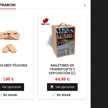
MPRARON:
<
>
AS MDF PÍLDORA
MALETINES DE
P
TRANSPORTE Y
HE
EXPOSICIÓN (L)
(
1,95 €
44,95 €
Ver opciones
Ver opciones





En stock
En stock