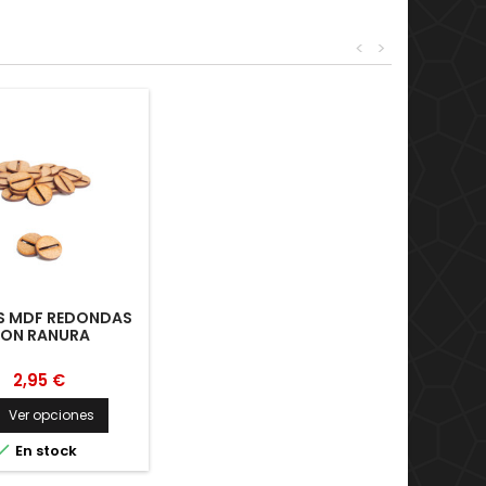
<
>
S MDF REDONDAS
ON RANURA
2,95 €
Ver opciones


En stock