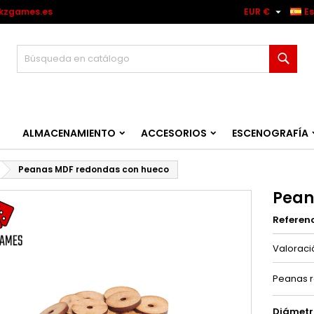

kzgames.es
EUR €
E
Busc
ALMACENAMIENTO
ACCESORIOS
ESCENOGRAFÍA
Peanas MDF redondas con hueco
Pean
Referen
Valorac
Peanas r
Diámetr