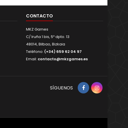
CONTACTO
MKZ Games
C/ Iruña 1 bis, 5º dpto. 13
48014, Bilbao, Bizkaia
Teléfono:
(+34) 659 62 04 97
Email:
contacto@mkzgames.es
Facebook
Instagram
SÍGUENOS