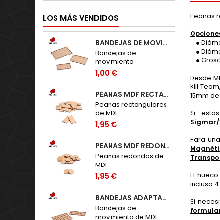
Peanas r
LOS MÁS VENDIDOS
Opciones
BANDEJAS DE MOVIMIENTO RECTANGULARES
● Diámetro
● Diámet
Bandejas de
● Grosor:
movimiento
rectangulares de MDF.
1,00 €
Desde M
Kill Tea
PEANAS MDF RECTANGULARES
15mm de a
Peanas rectangulares
Si está
de MDF.
Sigmar
1,95 €
Para una
PEANAS MDF REDONDAS
Magnéti
Peanas redondas de
Transpor
MDF.
El hueco
1,95 €
incluso 
BANDEJAS ADAPTADORAS WARHAMMER: TOW - HUECOS 20X20MM
Si neces
Bandejas de
formular
movimiento de MDF