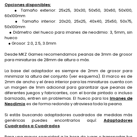
Opciones disponibles:
● Tamaño exterior: 25x25, 30x30, 50x50, 30x60, 50x100,
60x100mm
● Tamaño interior: 20x20, 25x25, 40x40, 25x50, 50x75,
50x100mm
● Diámetro del hueco para imanes de neodimio: 3, 5mm, sin
hueco
● Grosor: 2.0, 2.5, 3.0mm
Desde MKZ Games recomendamos peanas de 3mm de grosor
para miniaturas de 28mm de altura o más.
La base del adaptador es siempre de 2mm de grosor para
minimizar la altura del conjunto (ver esquema). El marco es de
2mm de ancho y el área interior para las miniaturas cuenta con
un margen de 1mm adicional para garantizar que peanas de
diferentes juegos y fabricantes, con el borde pintado o incluso
barnizado, entren sin problemas. El hueco para los
Imanes de
Neodimio
es de forma redonda y atraviesa toda la peana.
Si estás buscando adaptadores cuadrados de medidas más
genéricas puedes encontrarlos aquí:
Adaptadores
Cuadrados a Cuadrados
.
Para una mayor seguridad a la hora de jugar o transportar tus