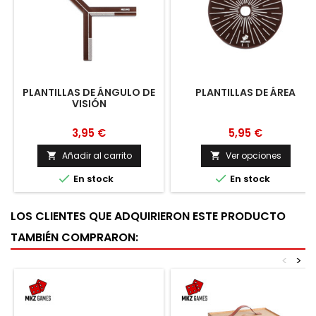
PLANTILLAS DE ÁNGULO DE
PLANTILLAS DE ÁREA
VISIÓN
3,95 €
5,95 €
Añadir al carrito
Ver opciones




En stock
En stock
LOS CLIENTES QUE ADQUIRIERON ESTE PRODUCTO
TAMBIÉN COMPRARON:
<
>