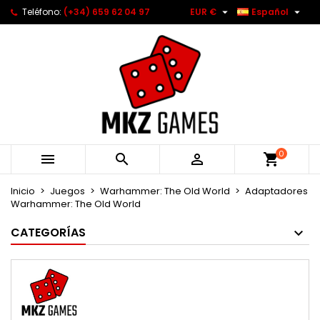


Teléfono:
(+34) 659 62 04 97
EUR €
Español
0



Inicio
Juegos
Warhammer: The Old World
Adaptadores
Warhammer: The Old World
CATEGORÍAS