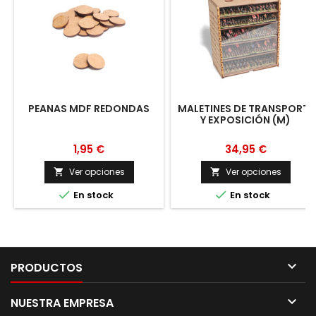
PEANAS MDF REDONDAS
MALETINES DE TRANSPORTE
Y EXPOSICIÓN (M)
1,95 €
34,95 €
Ver opciones
Ver opciones




En stock
En stock

PRODUCTOS

NUESTRA EMPRESA