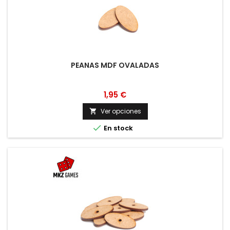
PEANAS MDF OVALADAS
1,95 €
Ver opciones


En stock