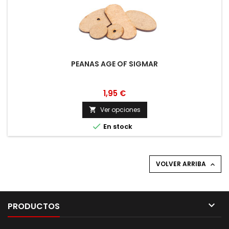
PEANAS AGE OF SIGMAR
1,95 €
Ver opciones


En stock
VOLVER ARRIBA


PRODUCTOS