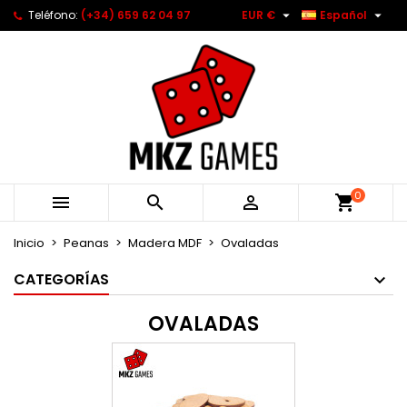


Teléfono:
(+34) 659 62 04 97
EUR €
Español
0



Inicio
Peanas
Madera MDF
Ovaladas
CATEGORÍAS
OVALADAS