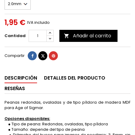
1,95 €
IVA incluido
Añadir al carrito
Cantidad

Compartir
Tuitear
Pinterest
Compartir
DESCRIPCIÓN
DETALLES DEL PRODUCTO
RESEÑAS
Peanas redondas, ovaladas y de tipo píldora de madera MDF
para Age of Sigmar.
Opciones disponibles:
● Tipo de peana: Redondas, ovaladas, tipo píldora
● Tamaño: depende del tipo de peana
● Diámetro del hueco para imanes de neodimio: 3, 5mm, sin