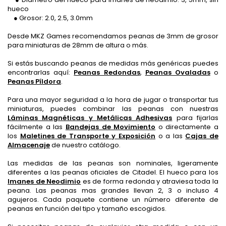
hueco
● Grosor: 2.0, 2.5, 3.0mm
Desde MKZ Games recomendamos peanas de 3mm de grosor
para miniaturas de 28mm de altura o más.
Si estás buscando peanas de medidas más genéricas puedes
encontrarlas aquí:
Peanas Redondas
,
Peanas Ovaladas
o
Peanas Píldora
.
Para una mayor seguridad a la hora de jugar o transportar tus
miniaturas, puedes combinar las peanas con nuestras
Láminas Magnéticas y Metálicas Adhesivas
para fijarlas
fácilmente a las
Bandejas de Movimiento
o directamente a
los
Maletines de Transporte y Exposición
o a las
Cajas de
Almacenaje
de nuestro catálogo.
Las medidas de las peanas son nominales, ligeramente
diferentes a las peanas oficiales de Citadel. El hueco para los
Imanes de Neodimio
es de forma redonda y atraviesa toda la
peana. Las peanas mas grandes llevan 2, 3 o incluso 4
agujeros. Cada paquete contiene un número diferente de
peanas en función del tipo y tamaño escogidos.