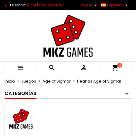


Teléfono:
(+34) 659 62 04 97
EUR €
Español
0



Inicio
Juegos
Age of Sigmar
Peanas Age of Sigmar
CATEGORÍAS