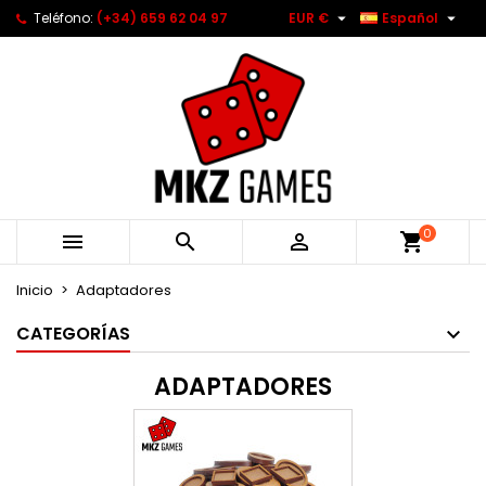


Teléfono:
(+34) 659 62 04 97
EUR €
Español
0



Inicio
Adaptadores
CATEGORÍAS
ADAPTADORES