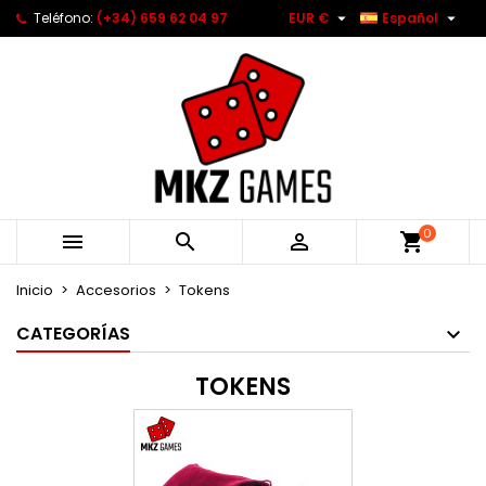


Teléfono:
(+34) 659 62 04 97
EUR €
Español
0



Inicio
Accesorios
Tokens
CATEGORÍAS
TOKENS