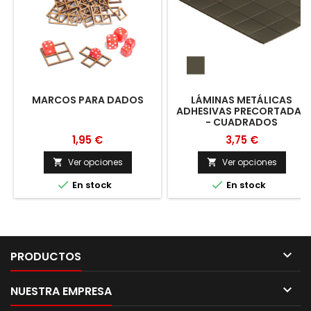
MARCOS PARA DADOS
LÁMINAS METÁLICAS
ADHESIVAS PRECORTADAS
- CUADRADOS
1,95 €
3,75 €
Ver opciones
Ver opciones




En stock
En stock

PRODUCTOS

NUESTRA EMPRESA