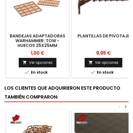
BANDEJAS ADAPTADORAS
PLANTILLAS DE PIVOTAJE
WARHAMMER: TOW -
HUECOS 25X25MM
1,00 €
9,95 €
Ver opciones
Ver opciones




En stock
En stock
LOS CLIENTES QUE ADQUIRIERON ESTE PRODUCTO
TAMBIÉN COMPRARON:
<
>