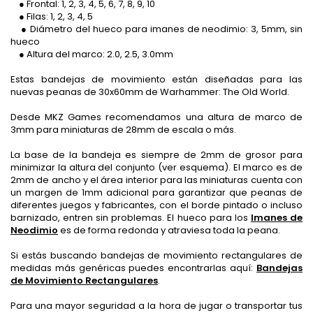
● Frontal: 1, 2, 3, 4, 5, 6, 7, 8, 9, 10
● Filas: 1, 2, 3, 4, 5
● Diámetro del hueco para imanes de neodimio: 3, 5mm, sin
hueco
● Altura del marco: 2.0, 2.5, 3.0mm
Estas bandejas de movimiento están diseñadas para las
nuevas peanas de 30x60mm de Warhammer: The Old World.
Desde MKZ Games recomendamos una altura de marco de
3mm para miniaturas de 28mm de escala o más.
La base de la bandeja es siempre de 2mm de grosor para
minimizar la altura del conjunto (ver esquema). El marco es de
2mm de ancho y el área interior para las miniaturas cuenta con
un margen de 1mm adicional para garantizar que peanas de
diferentes juegos y fabricantes, con el borde pintado o incluso
barnizado, entren sin problemas. El hueco para los
Imanes de
Neodimio
es de forma redonda y atraviesa toda la peana.
Si estás buscando bandejas de movimiento rectangulares de
medidas más genéricas puedes encontrarlas aquí:
Bandejas
de Movimiento Rectangulares
.
Para una mayor seguridad a la hora de jugar o transportar tus