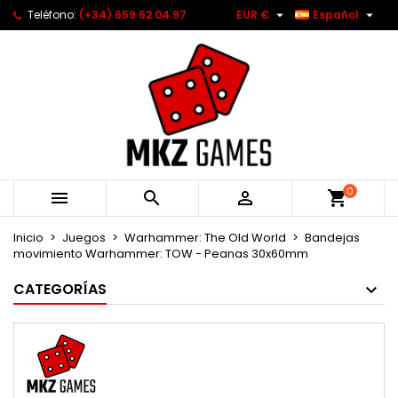


Teléfono:
(+34) 659 62 04 97
EUR €
Español
0



Inicio
Juegos
Warhammer: The Old World
Bandejas
movimiento Warhammer: TOW - Peanas 30x60mm
CATEGORÍAS