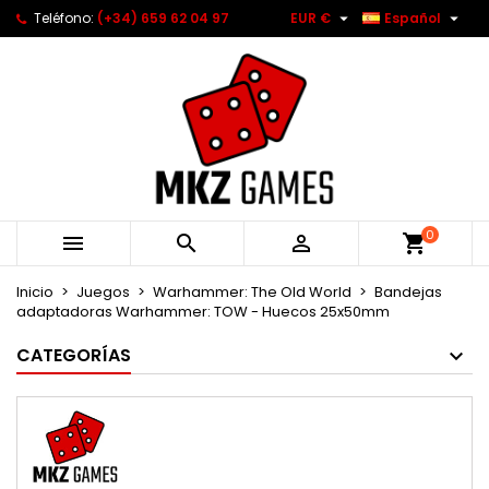


Teléfono:
(+34) 659 62 04 97
EUR €
Español
0



Inicio
Juegos
Warhammer: The Old World
Bandejas
adaptadoras Warhammer: TOW - Huecos 25x50mm
CATEGORÍAS