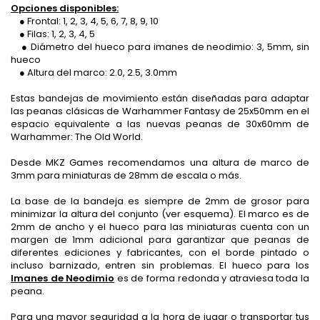
Opciones disponibles:
● Frontal: 1, 2, 3, 4, 5, 6, 7, 8, 9, 10
● Filas: 1, 2, 3, 4, 5
● Diámetro del hueco para imanes de neodimio: 3, 5mm, sin
hueco
● Altura del marco: 2.0, 2.5, 3.0mm
Estas bandejas de movimiento están diseñadas para adaptar
las peanas clásicas de Warhammer Fantasy de 25x50mm en el
espacio equivalente a las nuevas peanas de 30x60mm de
Warhammer: The Old World.
Desde MKZ Games recomendamos una altura de marco de
3mm para miniaturas de 28mm de escala o más.
La base de la bandeja es siempre de 2mm de grosor para
minimizar la altura del conjunto (ver esquema). El marco es de
2mm de ancho y el hueco para las miniaturas cuenta con un
margen de 1mm adicional para garantizar que peanas de
diferentes ediciones y fabricantes, con el borde pintado o
incluso barnizado, entren sin problemas. El hueco para los
Imanes de Neodimio
es de forma redonda y atraviesa toda la
peana.
Para una mayor seguridad a la hora de jugar o transportar tus