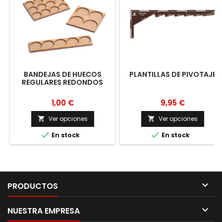
BANDEJAS DE HUECOS
PLANTILLAS DE PIVOTAJE
REGULARES REDONDOS
1,00 €
9,95 €
Ver opciones
Ver opciones




En stock
En stock

PRODUCTOS

NUESTRA EMPRESA