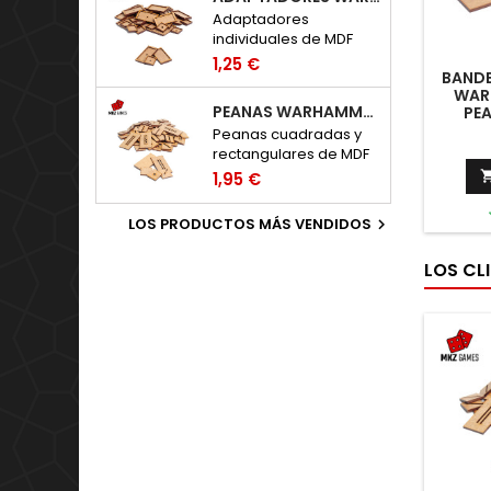
Adaptadores
individuales de MDF
para peanas de
1,25 €
BANDE
Warhammer: The Old
WAR
World.
PEANAS WARHAMMER THE OLD WORLD
PE
Peanas cuadradas y
rectangulares de MDF
para Warhammer: The
1,95 €
Old World.
LOS PRODUCTOS MÁS VENDIDOS

LOS CL