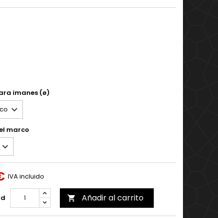
ara imanes (ø)
del marco
€
IVA incluido
Añadir al carrito
ad
