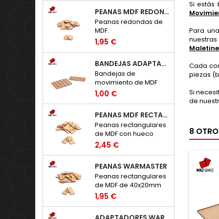
Si estás
PEANAS MDF REDONDAS
Movimie
Peanas redondas de
Para una
MDF.
nuestra
1,95 €
Maletine
BANDEJAS ADAPTADORAS WARHAMMER: TOW - HUECOS 20X20MM
Cada com
Bandejas de
piezas (
movimiento de MDF
para adaptar peanas
Si neces
1,00 €
clásicas de 20x20mm
de nuest
a Warhammer: The Old
PEANAS MDF RECTANGULARES CON HUECO
World.
Peanas rectangulares
8 OTRO
de MDF con hueco
para imanes de
2,45 €
neodimio.
PEANAS WARMASTER
Peanas rectangulares
de MDF de 40x20mm
para Warmaster.
1,95 €
ADAPTADORES WARHAMMER: THE OLD WORLD