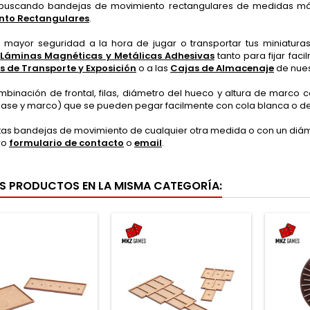
 buscando bandejas de movimiento rectangulares de medidas má
nto Rectangulares
.
 mayor seguridad a la hora de jugar o transportar tus miniatur
s
Láminas Magnéticas y Metálicas Adhesivas
tanto para fijar fac
s de Transporte y Exposición
o a las
Cajas de Almacenaje
de nues
binación de frontal, filas, diámetro del hueco y altura de marco 
base y marco) que se pueden pegar facilmente con cola blanca o de
itas bandejas de movimiento de cualquier otra medida o con un diám
ro
formulario de contacto
o
email
.
S PRODUCTOS EN LA MISMA CATEGORÍA: