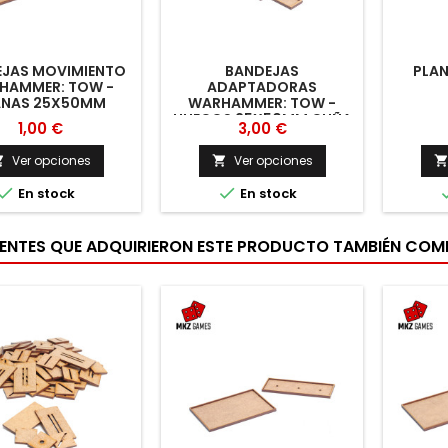
JAS MOVIMIENTO
BANDEJAS
PLAN
HAMMER: TOW -
ADAPTADORAS
ANAS 25X50MM
WARHAMMER: TOW -
HUECOS 25X50MM CUÑA
1,00 €
3,00 €
Ver opciones
Ver opciones




En stock
En stock
IENTES QUE ADQUIRIERON ESTE PRODUCTO TAMBIÉN CO