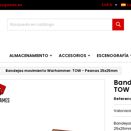

kzgames.es
EUR €
E
Busc
ALMACENAMIENTO
ACCESORIOS
ESCENOGRAFÍA
Bandejas movimiento Warhammer: TOW - Peanas 25x25mm
Band
TOW 
Referen
Valorac
Bandejas
25x25mm