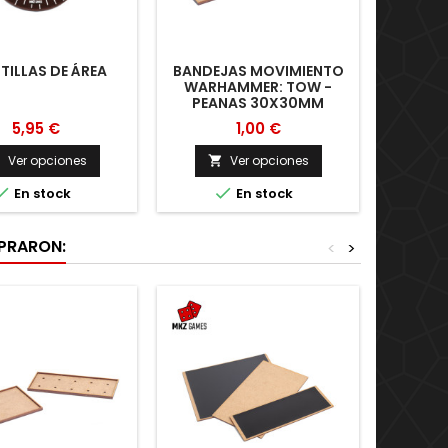
TILLAS DE ÁREA
BANDEJAS MOVIMIENTO
WARHAMMER: TOW -
AD
PEANAS 30X30MM
WARH
HUE
5,95 €
1,00 €
Ver opciones
Ver opciones





En stock
En stock
MPRARON:
<
>