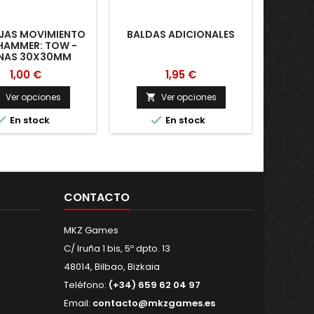
JAS MOVIMIENTO
BALDAS ADICIONALES
MA
AMMER: TOW -
TR
NAS 30X30MM
EXP
1,00 €
1,95 €
Ver opciones
Ver opciones





En stock
En stock
CONTACTO
MKZ Games
C/ Iruña 1 bis, 5º dpto. 13
48014, Bilbao, Bizkaia
Teléfono:
(+34) 659 62 04 97
Email:
contacto@mkzgames.es