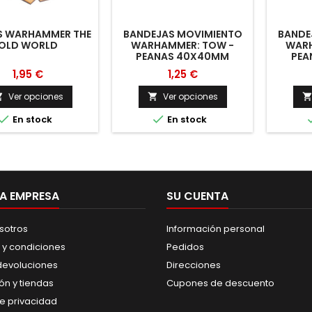
S WARHAMMER THE
BANDEJAS MOVIMIENTO
BANDE
OLD WORLD
WARHAMMER: TOW -
WARH
PEANAS 40X40MM
PEA
1,95 €
1,25 €
Ver opciones
Ver opciones




En stock
En stock
A EMPRESA
SU CUENTA
sotros
Información personal
 y condiciones
Pedidos
 devoluciones
Direcciones
ión y tiendas
Cupones de descuento
de privacidad