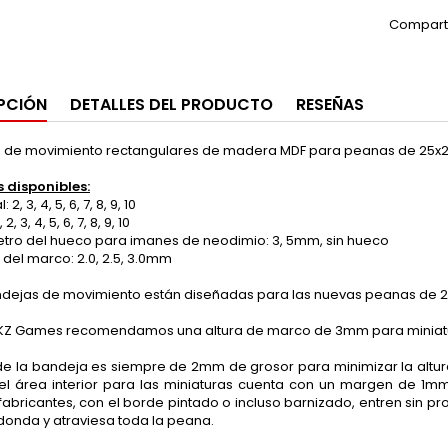
Compart
PCIÓN
DETALLES DEL PRODUCTO
RESEÑAS
 de movimiento rectangulares de madera MDF para peanas de 25
 disponibles:
2, 3, 4, 5, 6, 7, 8, 9, 10
2, 3, 4, 5, 6, 7, 8, 9, 10
ro del hueco para imanes de neodimio: 3, 5mm, sin hueco
del marco: 2.0, 2.5, 3.0mm
ndejas de movimiento están diseñadas para las nuevas peanas de
Z Games recomendamos una altura de marco de 3mm para miniat
de la bandeja es siempre de 2mm de grosor para minimizar la altu
el área interior para las miniaturas cuenta con un margen de 1m
fabricantes, con el borde pintado o incluso barnizado, entren sin p
donda y atraviesa toda la peana.