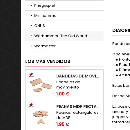
Kriegsspiel
Minihammer
ONUS
DESCRI
Warhammer: The Old World
Bandejas
Warmaster
Opciones
● Frontal: 
LOS MÁS VENDIDOS
● Filas: 1, 
● Diámet
● Altura 
BANDEJAS DE MOVIMIENTO RECTANGULARES
Bandejas de
Estas ba
movimiento
rectangulares de MDF.
1,00 €
Desde MK
La base 
PEANAS MDF RECTANGULARES
ancho y 
Peanas rectangulares
juegos y 
de MDF.
forma re
1,95 €