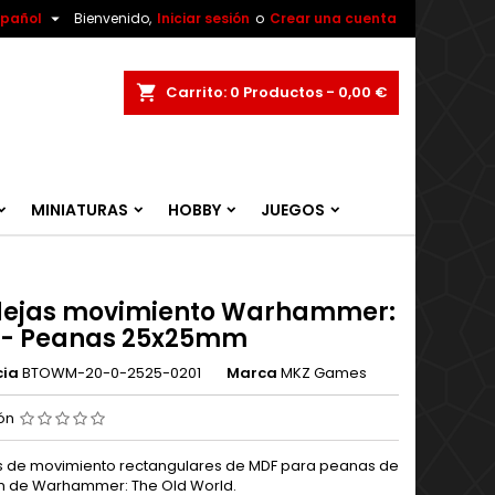

spañol
Bienvenido,
Iniciar sesión
o
Crear una cuenta
ar
Carrito
0
Productos -
0,00 €
MINIATURAS
HOBBY
JUEGOS
ejas movimiento Warhammer:
- Peanas 25x25mm
cia
BTOWM-20-0-2525-0201
Marca
MKZ Games
ión
 de movimiento rectangulares de MDF para peanas de
 de Warhammer: The Old World.