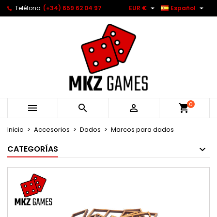


Teléfono:
(+34) 659 62 04 97
EUR €
Español
0



Inicio
Accesorios
Dados
Marcos para dados
CATEGORÍAS