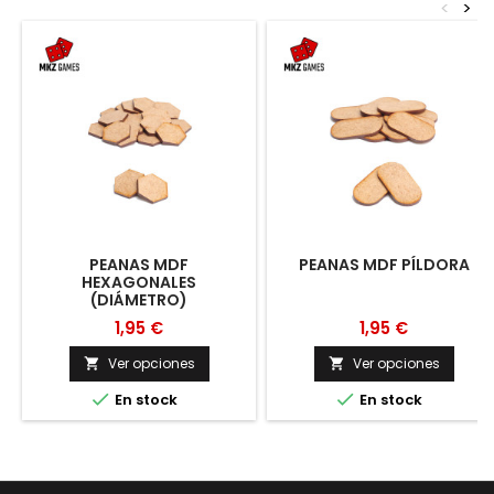
<
>
PEANAS MDF
PEANAS MDF PÍLDORA
HEXAGONALES
(DIÁMETRO)
1,95 €
1,95 €
Ver opciones
Ver opciones




En stock
En stock