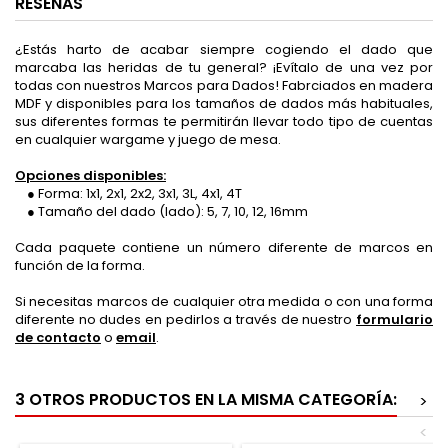
RESEÑAS
¿Estás harto de acabar siempre cogiendo el dado que
marcaba las heridas de tu general? ¡Evítalo de una vez por
todas con nuestros Marcos para Dados! Fabrciados en madera
MDF y disponibles para los tamaños de dados más habituales,
sus diferentes formas te permitirán llevar todo tipo de cuentas
en cualquier wargame y juego de mesa.
Opciones disponibles:
● Forma: 1x1, 2x1, 2x2, 3x1, 3L, 4x1, 4T
● Tamaño del dado (lado): 5, 7, 10, 12, 16mm
Cada paquete contiene un número diferente de marcos en
función de la forma.
Si necesitas marcos de cualquier otra medida o con una forma
diferente no dudes en pedirlos a través de nuestro
formulario
de contacto
o
email
.
3 OTROS PRODUCTOS EN LA MISMA CATEGORÍA:
>
<