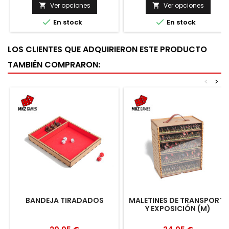
Ver opciones
Ver opciones




En stock
En stock
LOS CLIENTES QUE ADQUIRIERON ESTE PRODUCTO
TAMBIÉN COMPRARON:
<
>
BANDEJA TIRADADOS
MALETINES DE TRANSPORTE
Y EXPOSICIÓN (M)