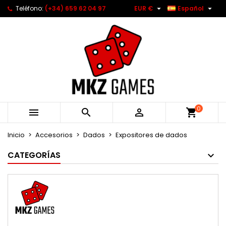


Teléfono:
(+34) 659 62 04 97
EUR €
Español
0



Inicio
Accesorios
Dados
Expositores de dados
CATEGORÍAS