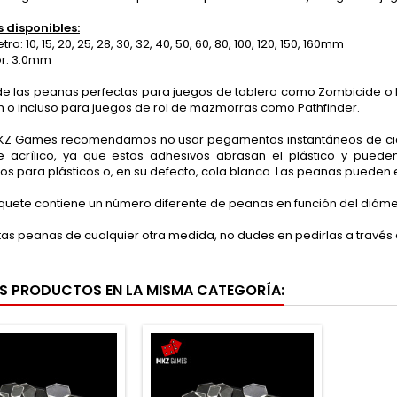
 disponibles:
: 10, 15, 20, 25, 28, 30, 32, 40, 50, 60, 80, 100, 120, 150, 160mm
r: 3.0mm
 de las peanas perfectas para juegos de tablero como Zombicide o 
h o incluso para juegos de rol de mazmorras como Pathfinder.
Z Games recomendamos no usar pegamentos instantáneos de cianoac
 acrílico, ya que estos adhesivos abrasan el plástico y pue
os para plásticos o, en su defecto, cola blanca. Las peanas pueden e
uete contiene un número diferente de peanas en función del diáme
tas peanas de cualquier otra medida, no dudes en pedirlas a través
S PRODUCTOS EN LA MISMA CATEGORÍA: