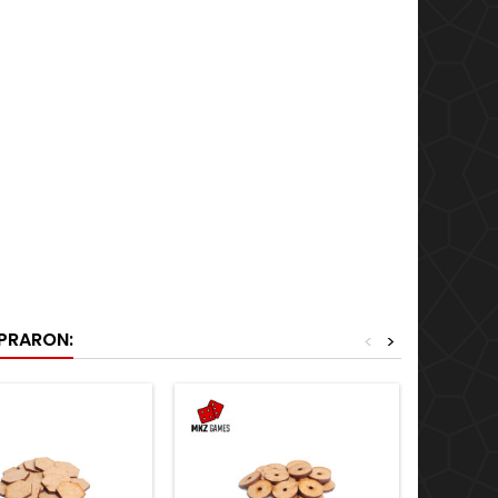
MPRARON:
<
>