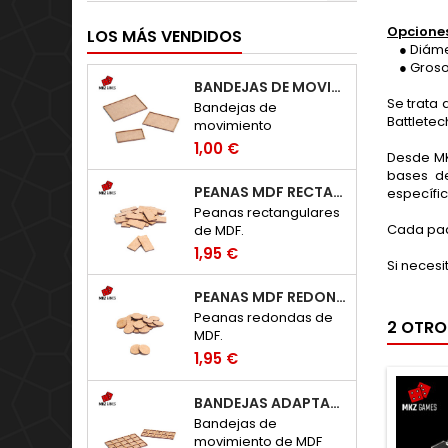
Opciones
LOS MÁS VENDIDOS
● Diámetro
● Groso
BANDEJAS DE MOVIMIENTO RECTANGULARES
Se trata
Bandejas de
Battletec
movimiento
rectangulares de MDF.
1,00 €
Desde MK
bases de
PEANAS MDF RECTANGULARES
específic
Peanas rectangulares
Cada paq
de MDF.
1,95 €
Si necesi
PEANAS MDF REDONDAS
Peanas redondas de
2 OTRO
MDF.
1,95 €
BANDEJAS ADAPTADORAS WARHAMMER: TOW - HUECOS 20X20MM
Bandejas de
movimiento de MDF