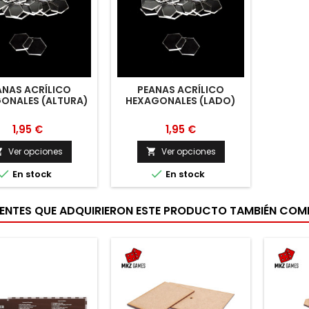
ANAS ACRÍLICO
PEANAS ACRÍLICO
ONALES (ALTURA)
HEXAGONALES (LADO)
1,95 €
1,95 €
Ver opciones
Ver opciones




En stock
En stock
IENTES QUE ADQUIRIERON ESTE PRODUCTO TAMBIÉN CO