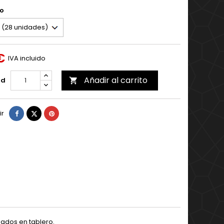
o
€
IVA incluido
Añadir al carrito
ad

Compartir
Tuitear
Pinterest
ir
ados en tablero.