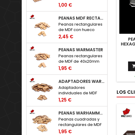
para adaptar peanas
1,00 €
clásicas de 20x20mm
a Warhammer: The Old
PEANAS MDF RECTANGULARES CON HUECO
World.
Peanas rectangulares
de MDF con hueco
para imanes de
2,45 €
PE
neodimio.
HEXAG
PEANAS WARMASTER
Peanas rectangulares
de MDF de 40x20mm
para Warmaster.
1,95 €
ADAPTADORES WARHAMMER: THE OLD WORLD
Adaptadores
LOS CL
individuales de MDF
para peanas de
1,25 €
Warhammer: The Old
World.
PEANAS WARHAMMER THE OLD WORLD
Peanas cuadradas y
rectangulares de MDF
para Warhammer: The
1,95 €