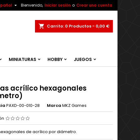

spañol
Bienvenido,
Iniciar sesión
o
Crear una cuenta
ar
Carrito
0
Productos -
0,00 €
MINIATURAS
HOBBY
JUEGOS
as acrílico hexagonales
metro)
cia
PAXD-00-010-28
Marca
MKZ Games
ión
exagonales de acrílico por diámetro.