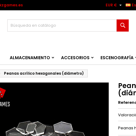

kzgames.es
EUR €
E
Busc
ALMACENAMIENTO
ACCESORIOS
ESCENOGRAFÍA
Peanas acrílico hexagonales (diámetro)
Pean
(diá
Referen
Valorac
Peanas h