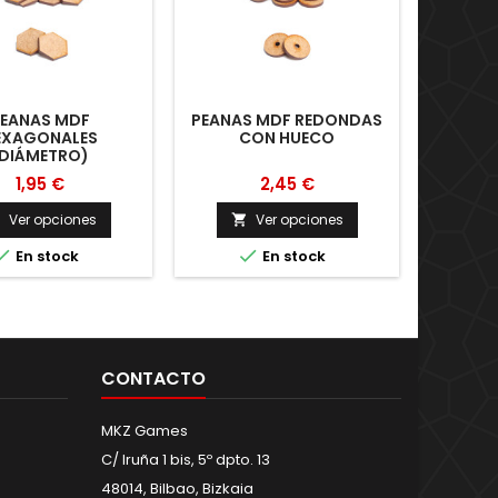
EANAS MDF
PEANAS MDF REDONDAS
PEAN
EXAGONALES
CON HUECO
(DIÁMETRO)
1,95 €
2,45 €
Ver opciones
Ver opciones





En stock
En stock
CONTACTO
MKZ Games
C/ Iruña 1 bis, 5º dpto. 13
48014, Bilbao, Bizkaia