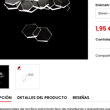
Diámetr
1,95 
Cantid
Compart
PCIÓN
DETALLES DEL PRODUCTO
RESEÑAS
exagonales de acrílico para todo tipo de miniaturas y wargames jug