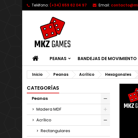
Teléfono:
(+34) 659 62 04 97
Email:
contacto@m
INICIO
PEANAS
BANDEJAS DE MOVIMIENTO
Inicio
Peanas
Acrílico
Hexagonales
CATEGORÍAS
Peanas
Madera MDF
Acrílico
Rectangulares