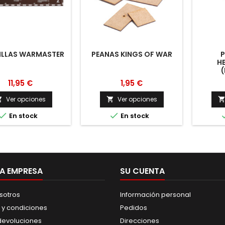
ILLAS WARMASTER
PEANAS KINGS OF WAR
P
H
11,95 €
1,95 €
Ver opciones
Ver opciones




En stock
En stock
A EMPRESA
SU CUENTA
sotros
Información personal
 y condiciones
Pedidos
 devoluciones
Direcciones