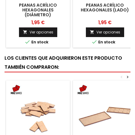
PEANAS ACRÍLICO
PEANAS ACRÍLICO
HEXAGONALES
HEXAGONALES (LADO)
(DIÁMETRO)
1,95 €
1,95 €
Ver opciones
Ver opciones




En stock
En stock
LOS CLIENTES QUE ADQUIRIERON ESTE PRODUCTO
TAMBIÉN COMPRARON:
<
>