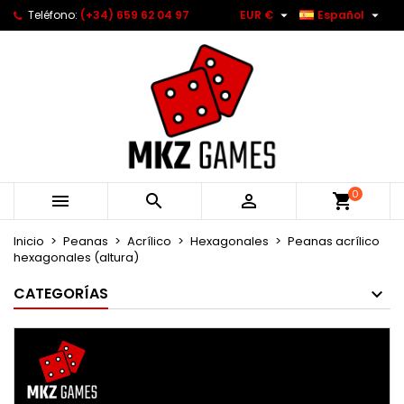


Teléfono:
(+34) 659 62 04 97
EUR €
Español
0



Inicio
Peanas
Acrílico
Hexagonales
Peanas acrílico
hexagonales (altura)
CATEGORÍAS