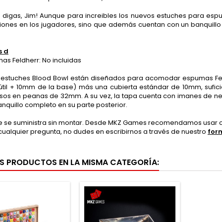
lo digas, Jim! Aunque para increibles los nuevos estuches para es
esiones en los jugadores, sino que además cuentan con un banquillo
s d
s Feldherr: No incluidas
 estuches Blood Bowl están diseñados para acomodar espumas Fe
útil + 10mm de la base) más una cubierta estándar de 10mm, sufici
sos en peanas de 32mm. A su vez, la tapa cuenta con imanes de neod
nquillo completo en su parte posterior.
he se suministra sin montar. Desde MKZ Games recomendamos usar co
 cualquier pregunta, no dudes en escribirnos a través de nuestro
for
S PRODUCTOS EN LA MISMA CATEGORÍA: