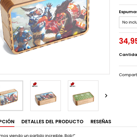
Espumas
34,9
Cantid
Compart

PCIÓN
DETALLES DEL PRODUCTO
RESEÑAS
amos viendo un partido increible, Bob!”