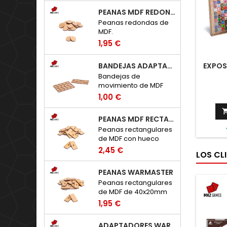
PEANAS MDF REDONDAS
Peanas redondas de
MDF.
1,95 €
BANDEJAS ADAPTADORAS WARHAMMER: TOW - HUECOS 20X20MM
EXPOS
Bandejas de
movimiento de MDF
para adaptar peanas
1,00 €
clásicas de 20x20mm
a Warhammer: The Old
PEANAS MDF RECTANGULARES CON HUECO
World.
Peanas rectangulares
de MDF con hueco
para imanes de
2,45 €
LOS CL
neodimio.
PEANAS WARMASTER
Peanas rectangulares
de MDF de 40x20mm
para Warmaster.
1,95 €
ADAPTADORES WARHAMMER: THE OLD WORLD