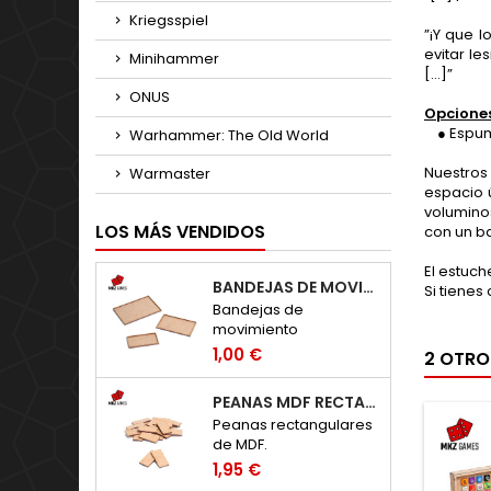
Kriegsspiel
”¡Y que 
evitar l
Minihammer
[...]”
ONUS
Opcione
● Espuma
Warhammer: The Old World
Nuestros
Warmaster
espacio 
volumino
LOS MÁS VENDIDOS
con un ba
El estuc
BANDEJAS DE MOVIMIENTO RECTANGULARES
Si tienes
Bandejas de
movimiento
rectangulares de MDF.
1,00 €
2 OTRO
PEANAS MDF RECTANGULARES
Peanas rectangulares
de MDF.
1,95 €