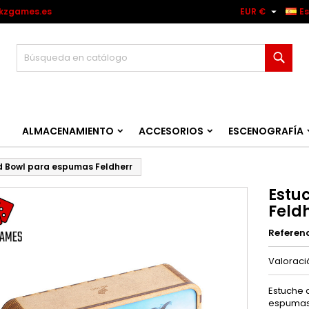

kzgames.es
EUR €
E
Busc
ALMACENAMIENTO
ACCESORIOS
ESCENOGRAFÍA
d Bowl para espumas Feldherr
Estu
Feld
Referen
Valorac
Estuche 
espumas 