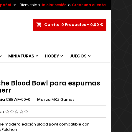

spañol
Bienvenido,
Iniciar sesión
o
Crear una cuenta
ar
Carrito
0
Productos -
0,00 €
MINIATURAS
HOBBY
JUEGOS
che Blood Bowl para espumas
herr
cia
CBBWF-60-0
Marca
MKZ Games
ión
de madera edición Blood Bowl compatible con
Feldherr.