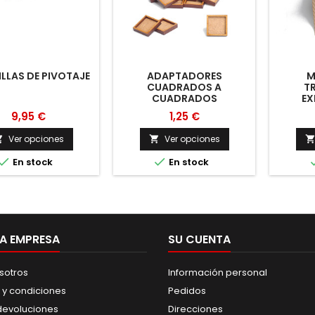
ILLAS DE PIVOTAJE
ADAPTADORES
M
CUADRADOS A
T
CUADRADOS
EX
9,95 €
1,25 €
Ver opciones
Ver opciones




En stock
En stock
A EMPRESA
SU CUENTA
sotros
Información personal
 y condiciones
Pedidos
 devoluciones
Direcciones