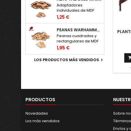
Adaptadores
individuales de MDF
para peanas de
1,25 €
Warhammer: The Old
World.
PEANAS WARHAMMER THE OLD WORLD
PLANT
Peanas cuadradas y
rectangulares de MDF
para Warhammer: The
1,95 €
Old World.
LOS PRODUCTOS MÁS VENDIDOS

PRODUCTOS
NUESTR
Novedades
Sobre no
Los más vendidos
Términos
Envíos y