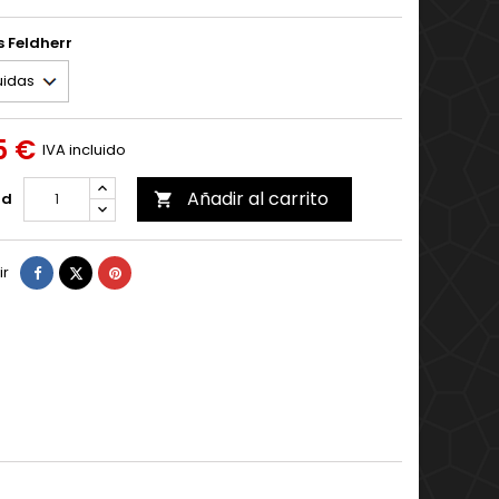
 Feldherr
5 €
IVA incluido
Añadir al carrito
ad

Compartir
Tuitear
Pinterest
ir