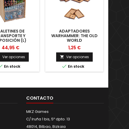
ALETINES DE
ADAPTADORES
PLANTI
RANSPORTE Y
WARHAMMER: THE OLD
POSICIÓN (L)
WORLD
44,95 €
1,25 €
Ver opciones
Ver opciones





En stock
En stock
CONTACTO
MKZ Games
C/ Iruña 1 bis, 5º dpto. 13
48014, Bilbao, Bizkaia