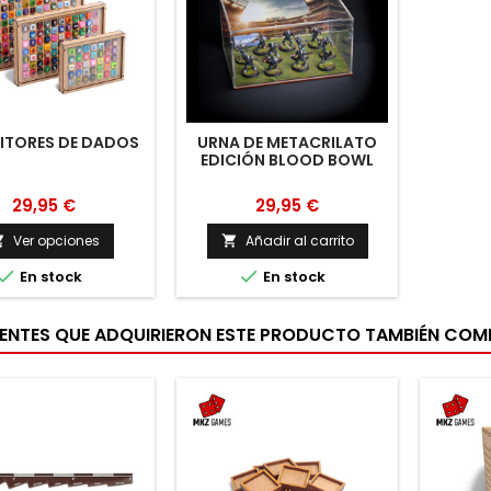
ITORES DE DADOS
URNA DE METACRILATO
EDICIÓN BLOOD BOWL
29,95 €
29,95 €
Ver opciones
Añadir al carrito




En stock
En stock
IENTES QUE ADQUIRIERON ESTE PRODUCTO TAMBIÉN CO