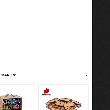
MPRARON:
<
>