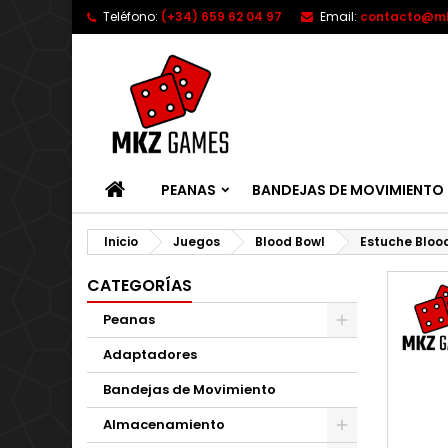
Teléfono:
(+34) 659 62 04 97
Email:
contacto@m
INICIO
PEANAS
BANDEJAS DE MOVIMIENTO
Inicio
Juegos
Blood Bowl
Estuche Bloo
CATEGORÍAS
Peanas
Adaptadores
Bandejas de Movimiento
Almacenamiento