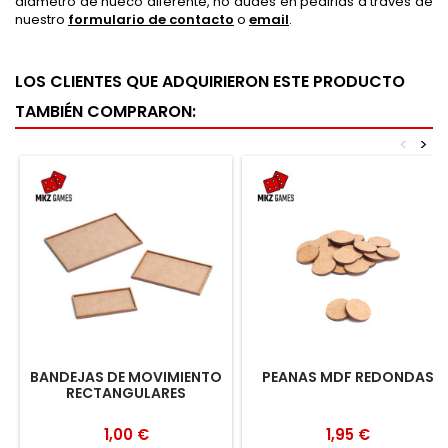
diámetro de hueco diferente, no dudes en pedirlas a través de
nuestro
formulario de contacto
o
email
.
LOS CLIENTES QUE ADQUIRIERON ESTE PRODUCTO
TAMBIÉN COMPRARON:
<
>
BANDEJAS DE MOVIMIENTO
PEANAS MDF REDONDAS
RECTANGULARES
1,00 €
1,95 €