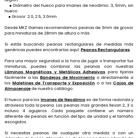
● Diámetro del hueco para imanes de neodimio: 3, 5mm, sin
hueco
● Grosor: 2.0, 2.5, 3.0mm
Desde MKZ Games recomendamos peanas de 3mm de grosor
para miniaturas de 28mm de altura o más.
Si estás buscando peanas rectangulares de medidas más
genéricas puedes encontrarlas aquí:
Peanas Rectangulares
.
Para una mayor seguridad a la hora de jugar o transportar tus
miniaturas, puedes combinar las peanas con nuestras
Láminas Magnéticas y Metálicas Adhesivas
para fijarlas
fácilmente a las
Bandejas de Movimiento
o directamente a
los
Maletines de Transporte y Exposición
o a las
Cajas de
Almacenaje
de nuestro catálogo.
El hueco para los
Imanes de Neodimio
es de forma redonda y
atraviesa toda la peana. Las peanas mas grandes llevan 2, 3 o
incluso 4 agujeros. Cada paquete contiene un número
diferente de peanas en función del tipo de unidad y el tamaño
escogidos.
Si necesitas peanas de cualquier otra medida o con un