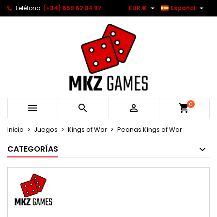


Teléfono:
(+34) 659 62 04 97
EUR €
Español
0



Inicio
Juegos
Kings of War
Peanas Kings of War
CATEGORÍAS