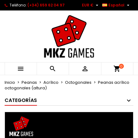


Teléfono:
(+34) 659 62 04 97
EUR €
Español
0



Inicio
Peanas
Acrílico
Octogonales
Peanas acrílico
octogonales (altura)
CATEGORÍAS