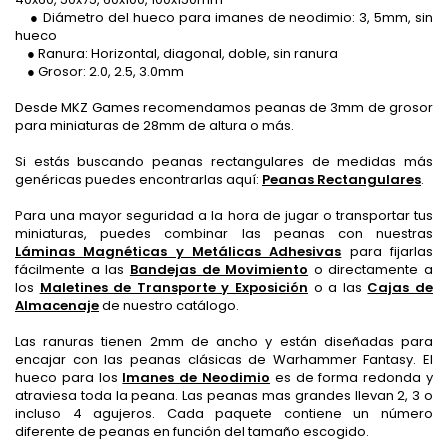
● Diámetro del hueco para imanes de neodimio: 3, 5mm, sin
hueco
● Ranura: Horizontal, diagonal, doble, sin ranura
● Grosor: 2.0, 2.5, 3.0mm
Desde MKZ Games recomendamos peanas de 3mm de grosor
para miniaturas de 28mm de altura o más.
Si estás buscando peanas rectangulares de medidas más
genéricas puedes encontrarlas aquí:
Peanas Rectangulares
.
Para una mayor seguridad a la hora de jugar o transportar tus
miniaturas, puedes combinar las peanas con nuestras
Láminas Magnéticas y Metálicas Adhesivas
para fijarlas
fácilmente a las
Bandejas de Movimiento
o directamente a
los
Maletines de Transporte y Exposición
o a las
Cajas de
Almacenaje
de nuestro catálogo.
Las ranuras tienen 2mm de ancho y están diseñadas para
encajar con las peanas clásicas de Warhammer Fantasy. El
hueco para los
Imanes de Neodimio
es de forma redonda y
atraviesa toda la peana. Las peanas mas grandes llevan 2, 3 o
incluso 4 agujeros. Cada paquete contiene un número
diferente de peanas en función del tamaño escogido.