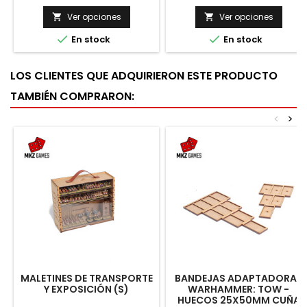
Ver opciones
Ver opciones




En stock
En stock
LOS CLIENTES QUE ADQUIRIERON ESTE PRODUCTO
TAMBIÉN COMPRARON:
<
>
MALETINES DE TRANSPORTE
BANDEJAS ADAPTADORAS
Y EXPOSICIÓN (S)
WARHAMMER: TOW -
HUECOS 25X50MM CUÑA