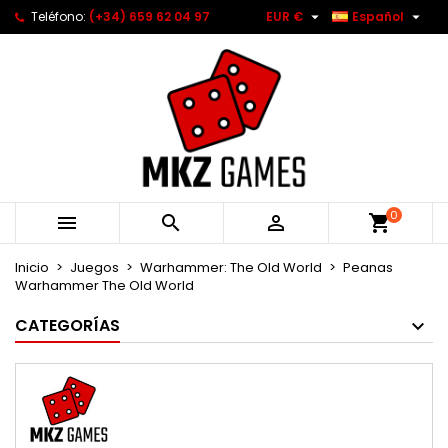


Teléfono:
(+34) 659 62 04 97
EUR €
Español
0



Inicio
Juegos
Warhammer: The Old World
Peanas
Warhammer The Old World
CATEGORÍAS